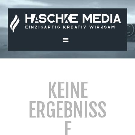
HASCHKE MEDIA
Drohnen und Medien Service
KEINE
ERGEBNISS
E